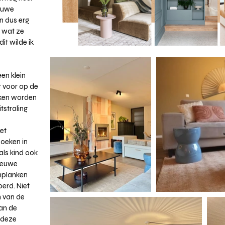
ieuwe
en dus erg
t wat ze
t wilde ik
en klein
t voor op de
ken worden
tstraling
het
boeken in
als kind ook
nieuwe
enplanken
oerd. Niet
n van de
van de
n deze