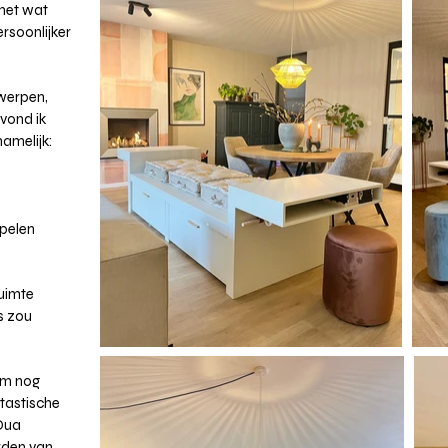
met wat
rsoonlijker
twerpen,
 vond ik
amelijk:
spelen
ruimte
s zou
 om nog
ntastische
 Qua
rden van