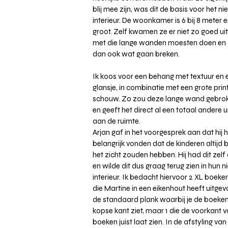
blij mee zijn, was dit de basis voor het n
interieur. De woonkamer is 6 bij 8 meter 
groot. Zelf kwamen ze er niet zo goed ui
met die lange wanden moesten doen en di
dan ook wat gaan breken.
Ik koos voor een behang met textuur en e
glansje, in combinatie met een grote prin
schouw. Zo zou deze lange wand gebro
en geeft het direct al een totaal andere ui
aan de ruimte.
Arjan gaf in het voorgesprek aan dat hij 
belangrijk vonden dat de kinderen altijd 
het zicht zouden hebben. Hij had dit zelf 
en wilde dit dus graag terug zien in hun 
interieur. Ik bedacht hiervoor 2 XL boek
die Martine in een eikenhout heeft uitgev
de standaard plank waarbij je de boeke
kopse kant ziet, maar 1 die de voorkant 
boeken juist laat zien. In de afstyling va