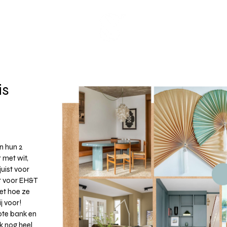
Over
is
en hun 2
r met wit,
uist voor
t voor EH&T
eet hoe ze
ij voor!
ote bank en
jk nog heel