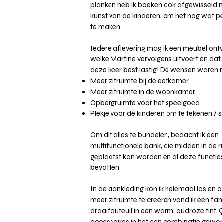
planken heb ik boeken ook afgewisseld 
kunst van de kinderen, om het nog wat pe
te maken.
Iedere aflevering mag ik een meubel on
welke Martine vervolgens uitvoert en dat
deze keer best lastig! De wensen waren n
Meer zitruimte bij de eetkamer
Meer zitruimte in de woonkamer
Opbergruimte voor het speelgoed
Plekje voor de kinderen om te tekenen / 
Om dit alles te bundelen, bedacht ik een
multifunctionele bank, die midden in de 
geplaatst kon worden en al deze functie
bevatten.
In de aankleding kon ik helemaal los en
meer zitruimte te creëren vond ik een fa
draaifauteuil in een warm, oudroze tint.
accessoires in het een combinatie gewo