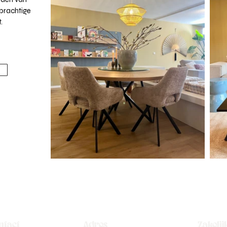
 prachtige
.
ntact
Adres
Zakelij