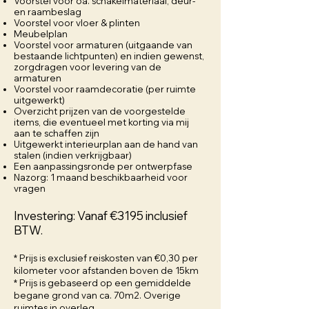
Voorstel voor oa. schakelmateriaal, deur-
en raambeslag
Voorstel voor vloer & plinten
Meubelplan
Voorstel voor armaturen (uitgaande van
bestaande lichtpunten) en indien gewenst,
zorgdragen voor levering van de
armaturen
Voorstel voor raamdecoratie (per ruimte
uitgewerkt)
Overzicht prijzen van de voorgestelde
items, die eventueel met korting via mij
aan te schaffen zijn
Uitgewerkt interieurplan aan de hand van
stalen (indien verkrijgbaar)
Een aanpassingsronde per ontwerpfase
Nazorg: 1 maand beschikbaarheid voor
vragen
Investering: Vanaf €3195 inclusief
BTW.
* Prijs is exclusief reiskosten van €0,30 per
kilometer voor afstanden boven de 15km
* Prijs is gebaseerd op een gemiddelde
begane grond van ca. 70m2. Overige
ruimtes in overleg